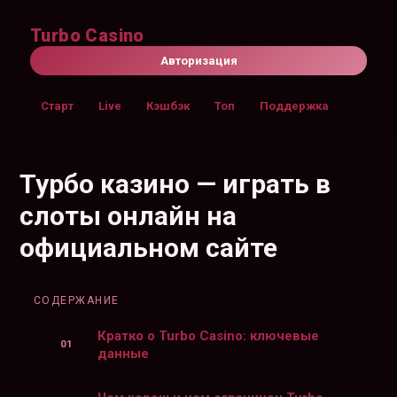
Turbo Casino
Авторизация
Старт
Live
Кэшбэк
Топ
Поддержка
Турбо казино — играть в
слоты онлайн на
официальном сайте
СОДЕРЖАНИЕ
Кратко о Turbo Casino: ключевые
данные