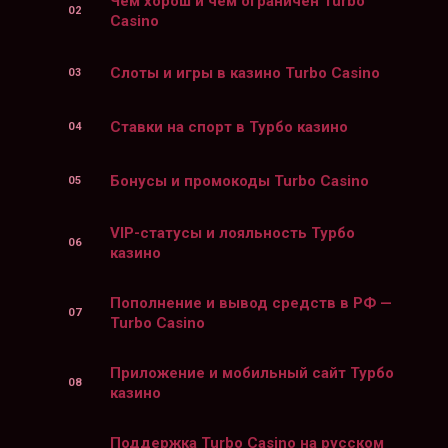
Чем хорош и чем ограничен Turbo
Casino
Слоты и игры в казино Turbo Casino
Ставки на спорт в Турбо казино
Бонусы и промокоды Turbo Casino
VIP-статусы и лояльность Турбо
казино
Пополнение и вывод средств в РФ —
Turbo Casino
Приложение и мобильный сайт Турбо
казино
Поддержка Turbo Casino на русском