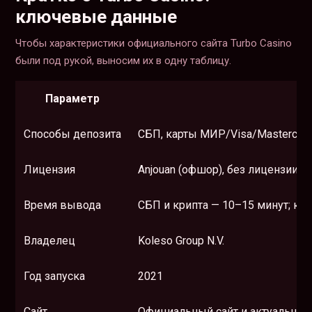
ключевые данные
Чтобы характеристики официального сайта Turbo Casino
были под рукой, выносим их в одну таблицу.
Параметр
Способы депозита
СБП, карты МИР/Visa/Mastercard
Лицензия
Anjouan (офшор), без лицензии 
Время вывода
СБП и крипта — 10–15 минут; кар
Владелец
Koleso Group N.V.
Год запуска
2021
Сайт
Официальный сайт и актуальное 