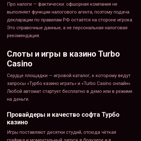
Про налоги — фактически: офшорная компания не
выполняет функции налогового агента, поэтому подача
декларации по правилам РФ остаётся на стороне игрока.
Это справочные данные, а не персональная налоговая
рекомендация.
Слоты и игры в казино Turbo
Casino
Сердце площадки — игровой каталог, к которому ведут
запросы «Турбо казино играть» и «Turbo Casino онлайн».
Любой автомат стартует бесплатно в демо или в режиме
на деньги.
Провайдеры и качество софта Турбо
казино
Игры поставляют десятки студий, отсюда чёткая
графика и моментальный запуск в браузере и в