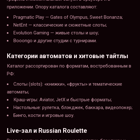
приложении. Опору каталога составляют:
Pragmatic Play — Gates of Olympus, Sweet Bonanza;
NetEnt — классические и сюжетные слоты;
Evolution Gaming — живые столы и шоу;
Booongo и другие студии с турнирами.
Категории автоматов и хитовые тайтлы
Каталог рассортирован по форматам, востребованным в
РФ:
Слоты (slots): «книжки», «фрукты» и тематические
автоматы;
Краш-игры: Aviator, JetX и быстрые форматы;
Настольные: рулетка, блэкджек, баккара, видеопокер;
Бинго, кости и игровые шоу.
Live-зал и Russian Roulette