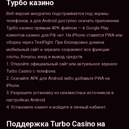
Турбо казино
Веб-версия аккуратно подстраивается под экраны
телефонов, а для Android доступно скачать приложение
Турбо казино прямым APK-файлом — в Google Play
клиентов казино для РФ нет. На iPhone ставится PWA или
сборка через TestFlight. При блокировке домена
мобильный сайт и зеркало сохраняют все функции:
слоты, бонусы, вход и вывод средств.
Откройте официальный сайт или актуальное зеркало
Turbo Casino с телефона.
Скачайте APK для Android либо добавьте PWA на
iPhone.
Разрешите установку из неизвестных источников в
настройках Android.
Установите клиент и войдите в личный кабинет.
Поддержка Turbo Casino на