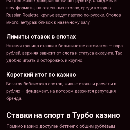
Раздел живых дилеров включает рулетку, блэкджек и
шоу-форматы; на отдельных столах, среди которых
Russian Roulette, крупье ведут партию по-русски. Столов
много, антураж близок к наземному залу.
Лимиты ставок в слотах
Нижняя граница ставки в большинстве автоматов — пара
рублей, верхняя зависит от слота и статуса аккаунта. Так
удобно играть и осторожно, и крупно.
Короткий итог по казино
Богатая библиотека слотов, живые столы и расчёты в
рублях — фундамент, на котором держится репутация
бренда.
Ставки на спорт в Турбо казино
Помимо казино доступен беттинг с общим рублёвым